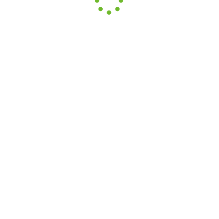
四合一集水平臺(tái)污水處
理系統(tǒng)，功能區(qū)域
劃分，內(nèi)部循環(huán)
處理， 中水回用，每噸砂石
僅補(bǔ)充水0.02t。當
(dāng)原料含泥量≤15%以內
(nèi)不用絮凝劑。